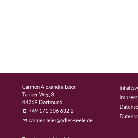
Carmen Alexandra Leier
Inhaltsv
Turiner Weg 8
Impres
44269 Dortmund
Datensc
+49 171.306 632 2
Datensc
c
rm
n
l
r
dl
r-s
l
d