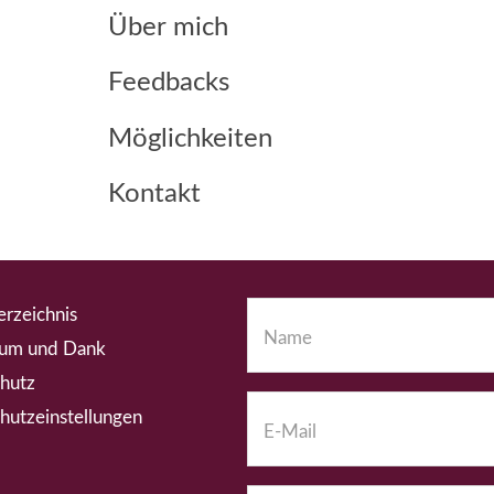
Über mich
Feedbacks
Möglichkeiten
Kontakt
erzeichnis
Name
*
sum und Dank
hutz
hutz­einstellungen
E-Mail
*