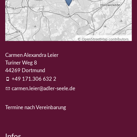
©
OpenStreetMap
contributors.
Carmen Alexandra Leier
Turiner Weg 8
44269 Dortmund
+49 171.306 632 2
c
rm
n
l
r
dl
r-s
l
d
Termine nach Vereinbarung
Infos